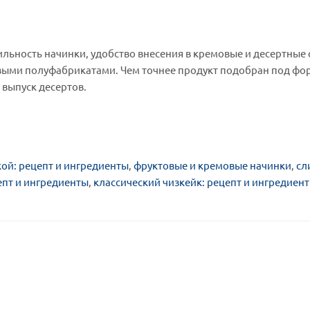
льность начинки, удобство внесения в кремовые и десертные 
овыми полуфабрикатами. Чем точнее продукт подобран под фо
 выпуск десертов.
ой: рецепт и ингредиенты
,
фруктовые и кремовые начинки
,
сл
епт и ингредиенты
,
классический чизкейк: рецепт и ингредиен