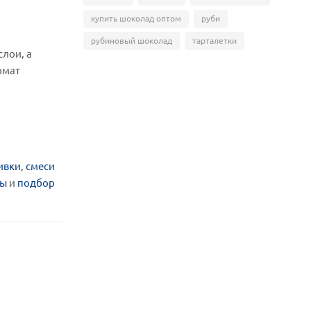
купить шоколад оптом
руби
рубиновый шоколад
тарталетки
слои, а
рмат
ивки
,
смеси
ты
и
подбор