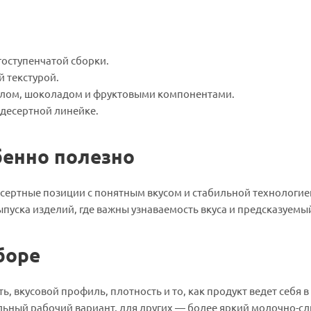
гоступенчатой сборки.
й текстурой.
аслом, шоколадом и фруктовыми компонентами.
 десертной линейке.
бенно полезно
есертные позиции с понятным вкусом и стабильной технологие
ыпуска изделий, где важны узнаваемость вкуса и предсказуемый
боре
, вкусовой профиль, плотность и то, как продукт ведет себя в
альный рабочий вариант, для других — более яркий молочно-с