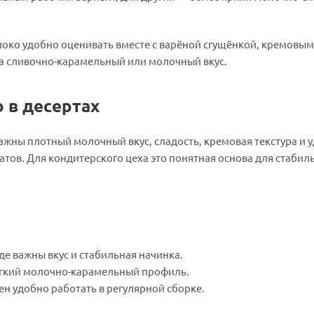
локо удобно оценивать вместе с варёной сгущёнкой, кремовы
а сливочно-карамельный или молочный вкус.
 в десертах
ажны плотный молочный вкус, сладость, кремовая текстура и 
тов. Для кондитерского цеха это понятная основа для стабил
где важны вкус и стабильная начинка.
мягкий молочно-карамельный профиль.
ен удобно работать в регулярной сборке.