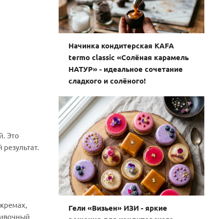
Начинка кондитерская KAFA
termo classic «Солёная карамель
НАТУР» - идеальное сочетание
сладкого и солёного!
й. Это
 результат.
 кремах,
Гели «Визьен» ИЗИ - яркие
ливочный