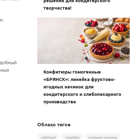
решения для кондитерского
творчества!
ми
удобный
ьных
Конфитюры гомогенные
«БРЯНСК»: линейка фруктово-
ягодных начинок для
кондитерского и хлебопекарного
производства
Облако тегов
callebaut
Cassibba
италика тюмень