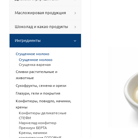
Масложировая продукция
Шоколад и какао продукты
Ингредиенты
Сгущенное молоко
Сгущенное молоко
Сгущенка вареная
Сливки растительные и
животные
Сухофрукты, семена и орехи
Глазури, гели и покрытия
Конфитюры, повидло, начинки,
кремы
Конфитюры деликатесные
СТЕФИ
Мармелад-конфитюр
Премиум БЕРТА
Кремы, начинки
кондитерские ГОТОВЫЕ