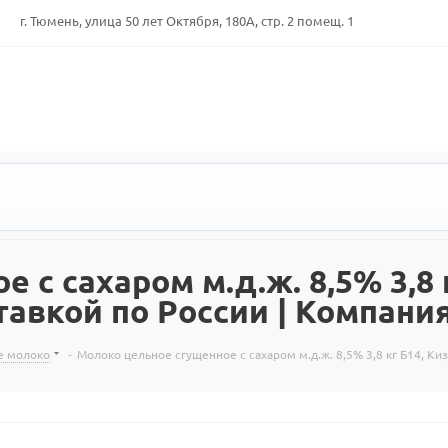
г. Тюмень, улица 50 лет Октября, 180А, стр. 2 помещ. 1
с сахаром м.д.ж. 8,5% 3,8 
тавкой по России | Компани
е молоко
-
Молоко цельное сгущенное с сахаром м.д.ж. 8,5% 3,8 кг Б14, Ки