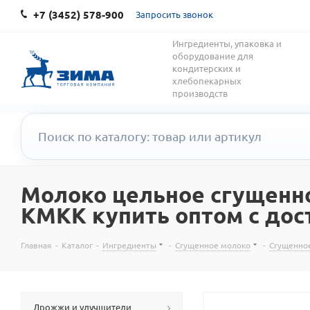
+7 (3452) 578-900
Запросить звонок
Ингредиенты, упаковка и
оборудование для
кондитерских и
хлебопекарных
производств
Молоко цельное сгущенное 
КМКК купить оптом с дос
Главная
-
Каталог
-
Ингредиенты
-
Сгущенное молоко
-
Сгущенно
Дрожжи и улучшители