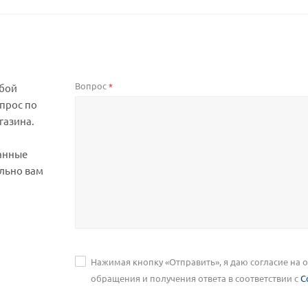
Вопрос
*
юбой
прос по
газина.
анные
льно вам
Нажимая кнопку «Отправить», я даю согласие на
обращения и получения ответа в соответствии с
С