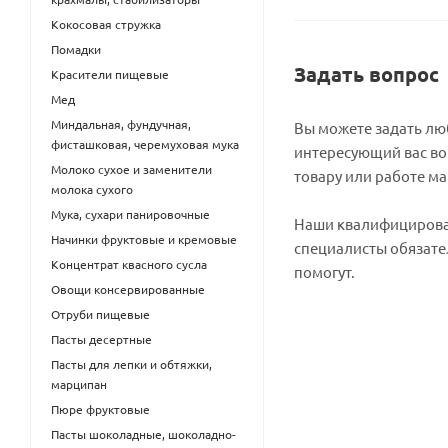
Кокосовая стружка
Помадки
Задать вопрос
Красители пищевые
Мед
Миндальная, фундучная,
Вы можете задать л
фисташковая, черемуховая мука
интересующий вас во
Молоко сухое и заменители
товару или работе ма
молока сухого
Мука, сухари панировочные
Наши квалифициров
Начинки фруктовые и кремовые
специалисты обязате
Концентрат квасного сусла
помогут.
Овощи консервированные
Отруби пищевые
Пасты десертные
Пасты для лепки и обтяжки,
марципан
Пюре фруктовые
Пасты шоколадные, шоколадно-