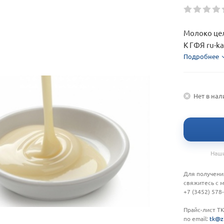
Молоко цель
К ГФЯ ru-k
Подробнее
Нет в на
Наши
Для получени
свяжитесь с 
+7 (3452) 578
Прайс-лист Т
по email:
tk@z