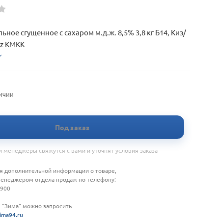
ное сгущенное с сахаром м.д.ж. 8,5% 3,8 кг Б14, Киз/
az КМКК
личии
Под заказ
 менеджеры свяжутся с вами и уточнят условия заказа
я дополнительной информации о товаре,
менеджером отдела продаж по телефону:
-900
К "Зима" можно запросить
ima94.ru