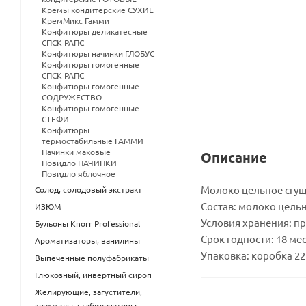
Кремы кондитерские СУХИЕ
КремМикс Гамми
Конфитюры деликатесные
СПСК РАПС
Конфитюры начинки ГЛОБУС
Конфитюры гомогенные
СПСК РАПС
Конфитюры гомогенные
СОДРУЖЕСТВО
Конфитюры гомогенные
СТЕФИ
Конфитюры
термостабильные ГАММИ
Начинки маковые
Описание
Повидло НАЧИНКИ
Повидло яблочное
Молоко цельное сгущ
Солод, солодовый экстракт
Состав: молоко цельн
ИЗЮМ
Условия хранения: пр
Бульоны Knorr Professional
Срок годности: 18 ме
Ароматизаторы, ванилины
Упаковка: коробка 22 
Выпеченные полуфабрикаты
Глюкозный, инвертный сироп
Желирующие, загустители,
крахмалы, стабилизаторы