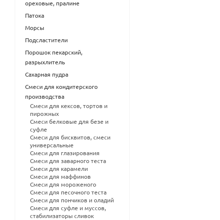
ореховые, пралине
Патока
Морсы
Подсластители
Порошок пекарский,
разрыхлитель
Сахарная пудра
Смеси для кондитерского
производства
Смеси для кексов, тортов и
пирожных
Смеси белковые для безе и
суфле
Смеси для бисквитов, смеси
универсальные
Смеси для глазирования
Смеси для заварного теста
Смеси для карамели
Смеси для маффинов
Смеси для мороженого
Смеси для песочного теста
Смеси для пончиков и оладий
Смеси для суфле и муссов,
стабилизаторы сливок