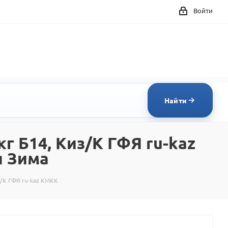
Войти
Найти
кг Б14, Киз/К ГФЯ ru-kaz
я Зима
з/К ГФЯ ru-kaz КМКК