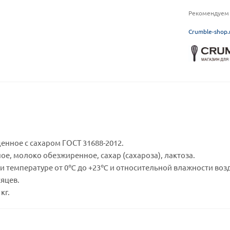
Рекомендуем 
C
rumble-shop.
енное с сахаром ГОСТ 31688-2012.
ое, молоко обезжиренное, сахар (сахароза), лактоза.
и температуре от 0℃ до +23℃ и относительной влажности возд
сяцев.
кг.