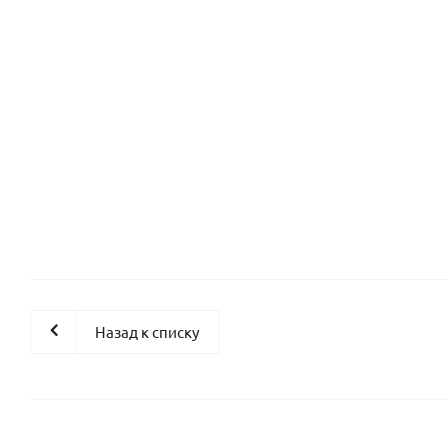
Помадка сахарная белая ЭТАЛОН сухая (мешок 10 кг)
Есть в наличии
Назад к списку