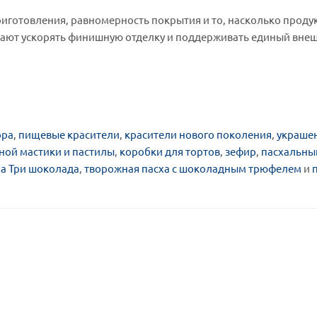
риготовления, равномерность покрытия и то, насколько проду
огают ускорять финишную отделку и поддерживать единый вне
ора
,
пищевые красители
,
красители нового поколения
,
украше
рной мастики и пастилы
,
коробки для тортов
,
зефир
,
пасхальны
а Три шоколада
,
творожная пасха с шоколадным трюфелем
и