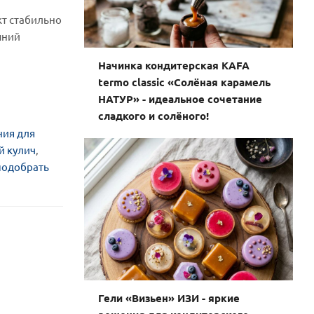
кт стабильно
шний
Начинка кондитерская KAFA
termo classic «Солёная карамель
НАТУР» - идеальное сочетание
сладкого и солёного!
ния для
й кулич
,
подобрать
Гели «Визьен» ИЗИ - яркие