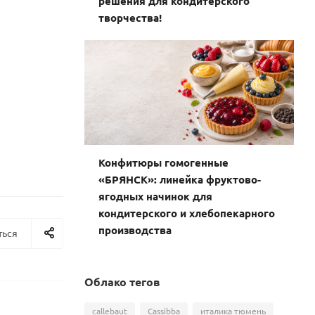
решения для кондитерского
творчества!
Конфитюры гомогенные
«БРЯНСК»: линейка фруктово-
ягодных начинок для
кондитерского и хлебопекарного
производства
ться
Облако тегов
callebaut
Cassibba
италика тюмень