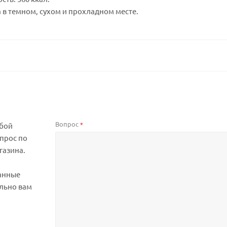
а в темном, сухом и прохладном месте.
Вопрос
*
юбой
прос по
газина.
анные
льно вам