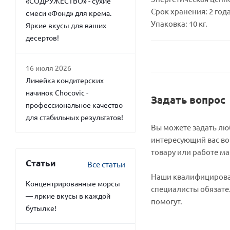
«СОДРУЖЕСТВО» - сухие
Срок хранения: 2 год
смеси «Фонд» для крема.
Упаковка: 10 кг.
Яркие вкусы для ваших
десертов!
16 июля 2026
Линейка кондитерских
начинок Chocovic -
Задать вопрос
профессиональное качество
для стабильных результатов!
Вы можете задать л
интересующий вас во
товару или работе ма
Статьи
Все статьи
Наши квалифициров
Концентрированные морсы
специалисты обязате
— яркие вкусы в каждой
помогут.
бутылке!