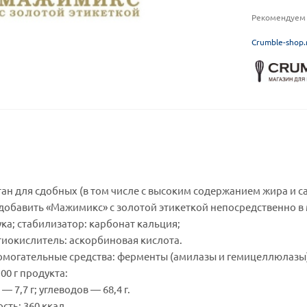
Рекомендуем 
C
rumble-shop.
ан для сдобных (в том числе с высоким содержанием жира и с
добавить «Мажимикс» с золотой этикеткой непосредственно в 
ка; стабилизатор: карбонат кальция;
тиокислитель: аскорбиновая кислота.
омогательные средства: ферменты (амилазы и гемицеллюлазы
00 г продукта:
— 7,7 г; углеводов — 68,4 г.
сть: 360 ккал.