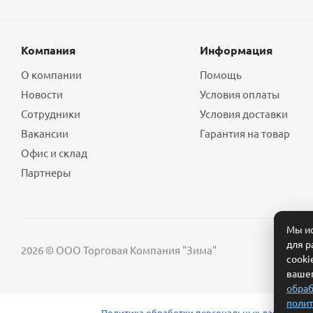
Компания
Информация
О компании
Помощь
Новости
Условия оплаты
Сотрудники
Условия доставки
Вакансии
Гарантия на товар
Офис и склад
Партнеры
Мы ис
для р
2026 © ООО Торговая Компания "Зима"
cooki
вашег
обраб
полит
Политика обработки персональных данных
Сог