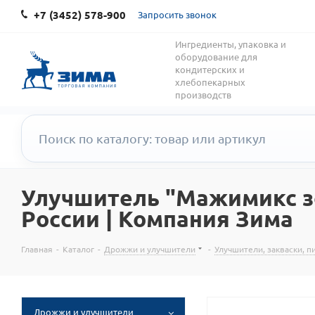
+7 (3452) 578-900
Запросить звонок
Ингредиенты, упаковка и
оборудование для
кондитерских и
хлебопекарных
производств
Улучшитель "Мажимикс зол
России | Компания Зима
Главная
-
Каталог
-
Дрожжи и улучшители
-
Улучшители, закваски, 
Дрожжи и улучшители