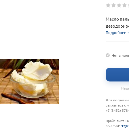
Масло пал
дезодориро
вес коробка
Подробнее
Нет в на
Наши
Для получени
свяжитесь с 
+7 (3452) 578
Прайс-лист Т
по email:
tk@z