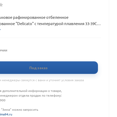
ьмовое рафинированное отбеленное
ванное "Delicato" с температурой плавления 33-39С
 20 кг (Малайзия)
личии
Под заказ
 менеджеры свяжутся с вами и уточнят условия заказа
я дополнительной информации о товаре,
менеджером отдела продаж по телефону:
-900
К "Зима" можно запросить
ima94.ru