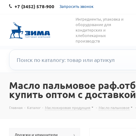
+7 (3452) 578-900
Запросить звонок
Ингредиенты, упаковка и
оборудование для
кондитерских и
хлебопекарных
производств
Масло пальмовое раф.отбе
купить оптом с доставкой
Главная
-
Каталог
-
Масложировая продукция
-
Масло пальмовое
Дрожжи и улучшители