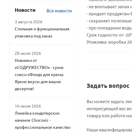
- не впитывает запах 
Новости
Все новости
- придает продуктам
- сохраняет полезные
3 августа 2026
- при попадании вод
Стильная и функциональная
Срок годности: от -20°
упаковка под заказ
Упаковка: коробка 20 
28 июля 2026
Новинки от
«СОДРУЖЕСТВО» - сухие
смеси «Фонд» для крема.
Яркие вкусы для ваших
Задать вопрос
десертов!
Вы можете задать л
16 июля 2026
интересующий вас во
Линейка кондитерских
товару или работе ма
начинок Chocovic -
профессиональное качество
Наши квалифициров