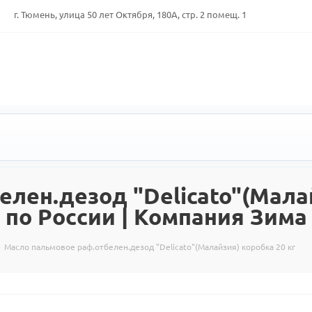
г. Тюмень, улица 50 лет Октября, 180А, стр. 2 помещ. 1
лен.дезод "Delicato"(Малай
 по России | Компания Зима
-
Масло пальмовое раф.отбелен.дезод "Delicato"(Малайзия) коробка 20 кг