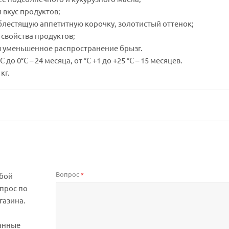
и вкус продуктов;
 блестящую аппетитную корочку, золотистый оттенок;
 свойства продуктов;
ы уменьшенное распространение брызг.
C до 0°C – 24 месяца, от °C +1 до +25 °C – 15 месяцев.
кг.
Вопрос
*
юбой
прос по
газина.
анные