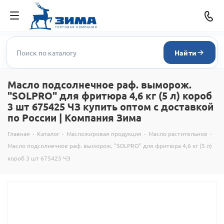
Найти
Масло подсолнечное раф. выморож.
"SOLPRO" для фритюра 4,6 кг (5 л) короб
3 шт 675425 ЧЗ купить оптом с доставкой
по России | Компания Зима
Главная
-
Каталог
-
Масложировая продукция
-
Масло растительное
-
Масло подсолнечное раф. выморож. "SOLPRO" для фритюра 4,6 кг (5 л)
короб 3 шт 675425 ЧЗ