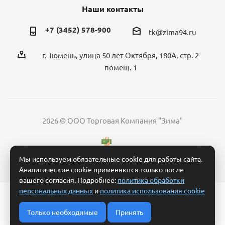
Наши контакты
+7 (3452) 578-900
tk@zima94.ru
г. Тюмень, улица 50 лет Октября, 180А, стр. 2
помещ. 1
2026 © ООО Торговая Компания "Зима"
Мы используем обязательные cookie для работы сайта.
Аналитические cookie применяются только после
вашего согласия. Подробнее:
политика обработки
персональных данных
и
политика использования cookie
Политика обработки персональных данных
Согласие на обработку персональных данных
Только необходимые
Принять
Условия обработки заявки и взаимодействия
Политика использования cookie