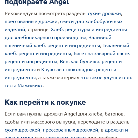
подбираете Angel
Рекомендуем посмотреть разделы
сухие дрожжи
,
прессованные дрожжи
,
смеси для хлебобулочных
изделий
, страницы
Хлеб: рецептуры и ингредиенты
для хлебопекарного производства
,
Заливной
пшеничный хлеб: рецепт и ингредиенты
,
Тыквенный
хлеб: рецепт и ингредиенты
,
Багет на заварной пасте:
рецепт и ингредиенты
,
Венская булочка: рецепт и
ингредиенты
и
Круассан с шоколадом: рецепт и
ингредиенты
, а также материал
что такое улучшитель
теста Мажимикс
.
Как перейти к покупке
Если вам нужны дрожжи Angel для хлеба, батонов,
сдобы или массового выпуска, переходите в разделы
сухих дрожжей
,
прессованных дрожжей
, в
дрожжи и
улучшители
или
свяжитесь с нами
для подбора