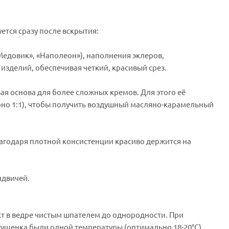
тся сразу после вскрытия:
Медовик», «Наполеон»), наполнения эклеров,
 изделий, обеспечивая четкий, красивый срез.
ая основа для более сложных кремов. Для этого её
но 1:1), чтобы получить воздушный масляно-карамельный
лагодаря плотной консистенции красиво держится на
ндвичей.
т в ведре чистым шпателем до однородности. При
гущенка были одной температуры (оптимально 18-20°C).