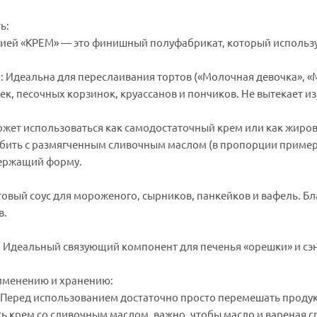
ь:
цией «КРЕМ» — это финишный полуфабрикат, который используе
: Идеальна для переслаивания тортов («Молочная девочка», «
к, песочных корзинок, круассанов и пончиков. Не вытекает из
ожет использоваться как самодостаточный крем или как жиров
збить с размягченным сливочным маслом (в пропорции пример
держащий форму.
товый соус для мороженого, сырников, панкейков и вафель. Б
в.
: Идеальный связующий компонент для печенья «орешки» и сэ
именению и хранению:
: Перед использованием достаточно просто перемешать продук
ь крем со сливочным маслом, важно, чтобы масло и вареная с