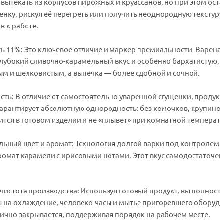
 вытекать из корпусов пирожных и круассанов, но при этом ос
нку, рискуя её перегреть или получить неоднородную текстур
в к работе.
 11%: Это ключевое отличие и маркер премиальности. Варен
лубокий сливочно-карамельный вкус и особенно бархатистую, 
м и шелковистым, а выпечка — более сдобной и сочной.
сть: В отличие от самостоятельно уваренной сгущенки, про
гарантирует абсолютную однородность: без комочков, крупинок
ится в готовом изделии и не «плывет» при комнатной температ
ьный цвет и аромат: Технология долгой варки под контролем
омат карамели с ирисовыми нотами. Этот вкус самодостаточен
чистота производства: Используя готовый продукт, вы полнос
ы на охлаждение, человеко-часы и мытье пригоревшего оборуд
тично закрывается, поддерживая порядок на рабочем месте.