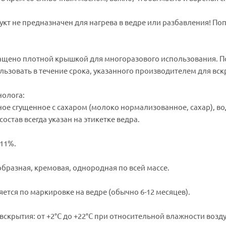
укт не предназначен для нагрева в ведре или разбавления! По
ащено плотной крышкой для многоразового использования. По
льзовать в течение срока, указанного производителем для вс
нолога:
ое сгущенное с сахаром (молоко нормализованное, сахар), вода
остав всегда указан на этикетке ведра.
 11%.
бразная, кремовая, однородная по всей массе.
яется по маркировке на ведре (обычно 6-12 месяцев).
вскрытия: от +2°C до +22°C при относительной влажности возд