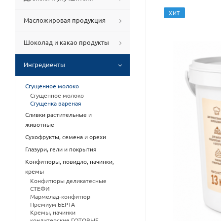
ХИТ
Масложировая продукция
Шоколад и какао продукты
Ингредиенты
Сгущенное молоко
Сгущенное молоко
Сгущенка вареная
Сливки растительные и
животные
Сухофрукты, семена и орехи
Глазури, гели и покрытия
Конфитюры, повидло, начинки,
кремы
Конфитюры деликатесные
СТЕФИ
Мармелад-конфитюр
Премиум БЕРТА
Кремы, начинки
кондитерские ГОТОВЫЕ