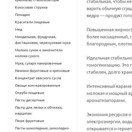
стабильная, чтобы не
Кокосовая стружка
варить обычную сгуще
Помадки
ведро — продукт гото
Красители пищевые
Повышенная жирность
Мед
более насыщенный, г
Миндальная, фундучная,
фисташковая, черемуховая мука
благородным, плотны
Молоко сухое и заменители
молока сухого
Идеальная стабильно
Мука, сухари панировочные
гомогенизацию. Это 
Начинки фруктовые и кремовые
стабилен, долго хран
Концентрат квасного сусла
Овощи консервированные
Интенсивный карамел
Отруби пищевые
молока» и мощный ар
ароматизаторами.
Пасты десертные
Пасты для лепки и обтяжки,
марципан
Экономия ресурсов и 
Пюре фруктовые
электроэнергии, вод
Пасты шоколадные, шоколадно-
открывается и герме