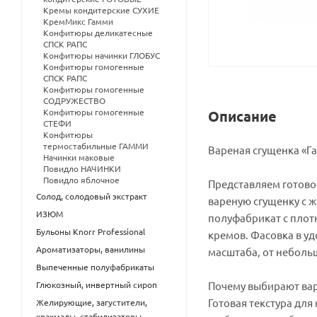
Кремы кондитерские СУХИЕ
КремМикс Гамми
Конфитюры деликатесные
СПСК РАПС
Конфитюры начинки ГЛОБУС
Конфитюры гомогенные
СПСК РАПС
Конфитюры гомогенные
СОДРУЖЕСТВО
Конфитюры гомогенные
Описание
СТЕФИ
Конфитюры
термостабильные ГАММИ
Вареная сгущенка «Г
Начинки маковые
Повидло НАЧИНКИ
Повидло яблочное
Представляем готово
Солод, солодовый экстракт
вареную сгущенку с ж
ИЗЮМ
полуфабрикат с плот
Бульоны Knorr Professional
кремов. Фасовка в уд
Ароматизаторы, ванилины
масштаба, от неболь
Выпеченные полуфабрикаты
Глюкозный, инвертный сироп
Почему выбирают вар
Готовая текстура дл
Желирующие, загустители,
крахмалы, стабилизаторы