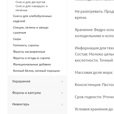
Смеси для десертов
Смеси для макарунс и
печенья
Не разогревать: Прод
Смеси для хлебобулочных
крема.
изделий
Специи, зелень и овощи
Хранение: Ведро осн
сушеные
холодильнике и испо
Сыры
Топпинги, сиропы
Информация для тех
Фрукты засахаренные
Состав: Молоко цельн
Фрукты и ягоды в сиропе
кислотности. Точный с
Функциональные добавки
Яичный белок, яичный порошок
Массовая доля жира:
Украшения
Консистенция: Пастоо
Формы и капсулы
Срок годности: Уточн
Инвентарь
Условия хранения до 