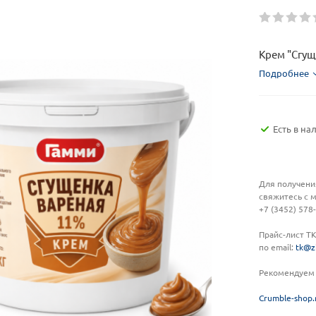
Крем "Сгущ
Подробнее
Есть в на
Для получени
свяжитесь с 
+7 (3452) 578
Прайс-лист Т
по email:
tk@z
Рекомендуем 
C
rumble-shop.