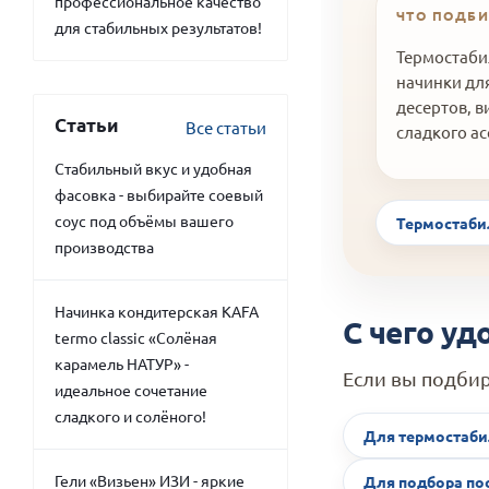
профессиональное качество
ЧТО ПОДБ
для стабильных результатов!
Термостаби
начинки для
десертов, 
Статьи
Все статьи
сладкого а
Стабильный вкус и удобная
фасовка - выбирайте соевый
соус под объёмы вашего
Термостаб
производства
Начинка кондитерская KAFA
С чего уд
termo classic «Солёная
карамель НАТУР» -
Если вы подбир
идеальное сочетание
сладкого и солёного!
Для термостаб
Гели «Визьен» ИЗИ - яркие
Для подбора по