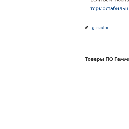
термостабиль
gummi.ru
Товары ПО Гамми