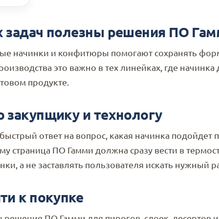
х задач полезны решения ПО Гам
ые начинки и конфитюры помогают сохранять форму
роизводства это важно в тех линейках, где начинка
отовом продукте.
о закупщику и технологу
ыстрый ответ на вопрос, какая начинка подойдет 
му страница ПО Гамми должна сразу вести в терм
ки, а не заставлять пользователя искать нужный р
ти к покупке
 решения ПО Гамми для пирогов, слоек, десертов и