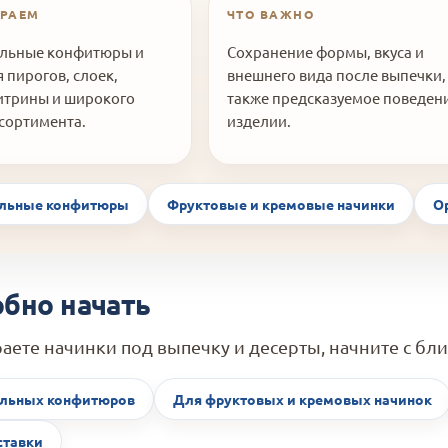
ИРАЕМ
ЧТО ВАЖНО
льные конфитюры и
Сохранение формы, вкуса и
 пирогов, слоек,
внешнего вида после выпечки,
витрины и широкого
также предсказуемое поведени
ссортимента.
изделии.
ильные конфитюры
Фруктовые и кремовые начинки
О
обно начать
аете начинки под выпечку и десерты, начните с бли
ильных конфитюров
Для фруктовых и кремовых начинок
ставки