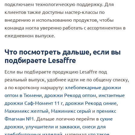
подключаем технологическую поддержку. Для
клиентов также доступны мастер-классы по
внедрению и использованию продуктов, чтобы
команда могла уверенно работать с ассортиментом в
ежедневном выпуске.
Что посмотреть дальше, если вы
подбираете Lesaffre
Если вы подбираете продукцию Lesaffre под
реальный выпуск, удобнее идти не по общему списку,
а по короткому маршруту:
хлебопекарные дрожжи
оптом в Тюмени
,
дрожжи Рекорд оптом
,
инстантные
дрожжи Саф-Момент 11 г
,
дрожжи Рекорд синие
,
Мажимикс желтый
,
Мажимикс серый
и
премикс
Флагман №1
. Дальше логично перейти в
сухие
дрожжи
,
улучшители и закваски
,
смеси для
хлебобулочных изделий
, материал
что такое